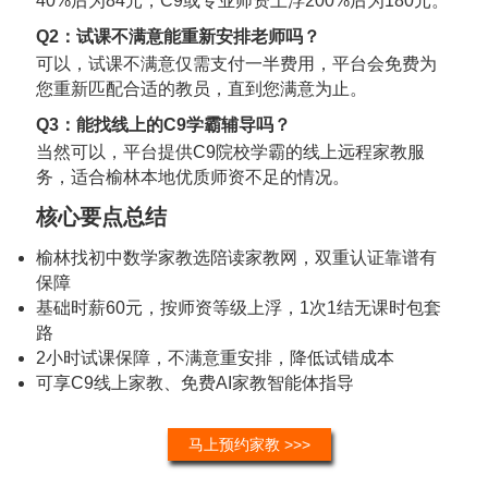
40%后为84元，C9或专业师资上浮200%后为180元。
Q2：试课不满意能重新安排老师吗？
可以，试课不满意仅需支付一半费用，平台会免费为
您重新匹配合适的教员，直到您满意为止。
Q3：能找线上的C9学霸辅导吗？
当然可以，平台提供C9院校学霸的线上远程家教服
务，适合榆林本地优质师资不足的情况。
核心要点总结
榆林找初中数学家教选陪读家教网，双重认证靠谱有
保障
基础时薪60元，按师资等级上浮，1次1结无课时包套
路
2小时试课保障，不满意重安排，降低试错成本
可享C9线上家教、免费AI家教智能体指导
马上预约家教 >>>