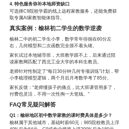
4. 特色服务弥补本地师资缺口
可选择C9院校学霸的线上远程家教服务，还能免费获
取专属AI家教智能体指导。
真实案例：榆林初二学生的数学逆袭
榆林二中的初二学生小李，数学常年徘徊在60分左
右，几何模型和二次函数完全摸不着头绪。
家长试过本地辅导班，大班教学跟不上，后来通过陪
读家教网匹配了西北工业大学的本科生教员。
老师针对性制定了“每日30分钟几何专项训练”计划，帮
小李梳理模型逻辑，两个月后月考数学考了85分。
家长反馈：“老师懂孩子的痛点，比大班课管用多了，
付费也灵活，不用一次性掏一大笔钱。”
FAQ常见疑问解答
Q1：榆林地区初中数学家教的课时费具体是多少？
榆林属于其他城市，基础时薪60元；985院校教员上浮