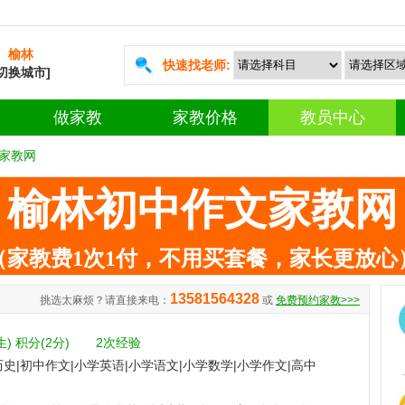
榆林
快速找老师:
[切换城市]
做家教
家教价格
教员中心
家教网
榆林初中作文家教网
（家教费1次1付，不用买套餐，家长更放心
13581564328
挑选太麻烦？请直接来电：
或
免费预约家教>>>
生)
积分(2分)
2次经验
史|初中作文|小学英语|小学语文|小学数学|小学作文|高中
中英语|初中政治