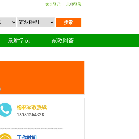
家长登记
老师登录
搜索
最新学员
家教问答
）
榆林家教热线
13581564328
工作时间