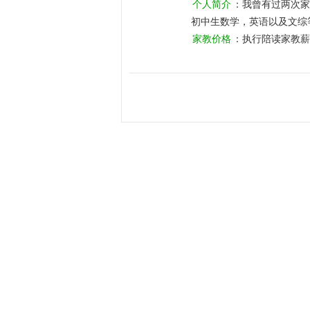
个人简介
：我曾有过两次家
初中生数学，英语以及文综
类似于第一次。在此期间令
家教价格
：执行陪读家教薪
过我反复的指导以及她自身
以前的60多分提高到了9