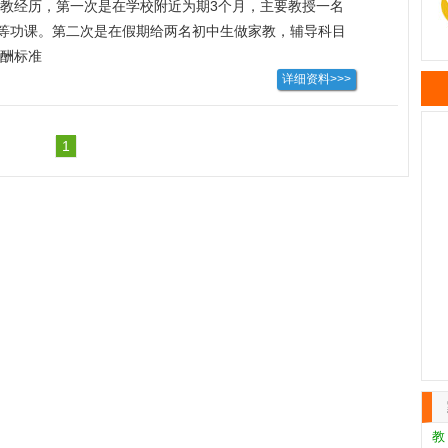
教经历，第一次是在学校附近为期3个月，主要教授一名
等功课。第二次是在假期给两名初中生做家教，辅导科目
我印象深刻的是有一位同学的数学成绩开始很糟糕，到经
酬标准
详细资料>>>
不懈的努力，经过了几个月的补习之后，他的数学成绩从
0多分。这也使我体会到了作为老师的莫大的自豪感。
1
张
教
作
王
第
天
康
教
教