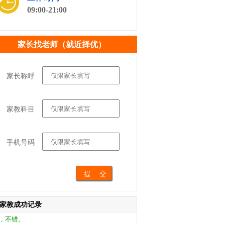
09:00-21:00
家长找老师（就近择优）
家长称呼
家教科目
家长反馈与刘教员成功家教：
员很负责，能引导孩子的兴趣，希望能长期合
，很不错。
手机号码
家长反馈与王教员成功家教：
一次来小朋友还蛮喜欢教员的，挺好的约了今
继续家教。
家长反馈与宁教员成功家教：
家教成功记录
员挺好，孩子学会了一些方法，也定了继续家
，不错。