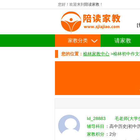
您好！欢迎来到
陪读家教
！
请家教
家教分类
您的位置：
榆林家教中心
>榆林初中作文
Id_28883
毛老师(大学
辅导科目
：高中历史|初中历
语文|初中数学|初中语文|初
家教积分
：2分